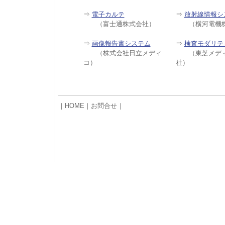
⇒
電子カルテ
⇒
放射線情報シ
（富士通株式会社）
（横河電機株
⇒
画像報告書システム
⇒
検査モダリテ
（株式会社日立メディ
（東芝メディ
コ）
社）
｜
HOME
｜
お問合せ
｜