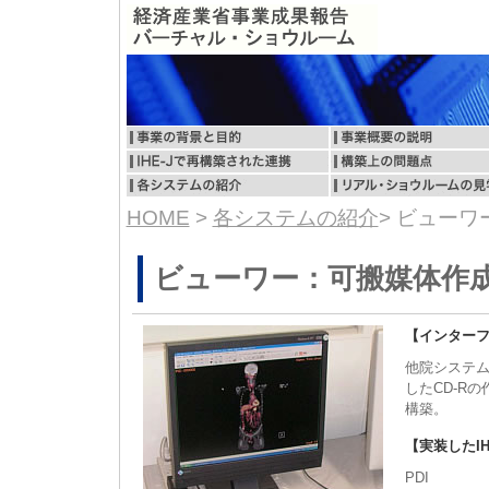
HOME
>
各システムの紹介
> ビュー
ビューワー：可搬媒体作
【インター
他院システム
したCD-Rの
構築。
【実装したI
PDI Med