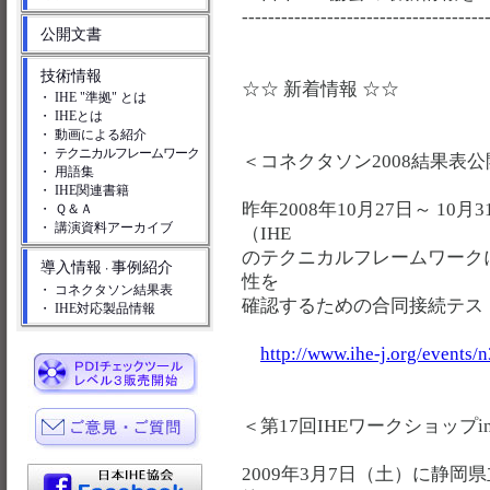
-------------------------------------
公開文書
技術情報
☆☆ 新着情報 ☆☆
・ IHE "準拠" とは
・ IHEとは
・ 動画による紹介
・
テクニカルフレームワーク
＜コネクタソン2008結果表公
・ 用語集
・ IHE関連書籍
昨年2008年10月27日～ 1
・ Ｑ＆Ａ
・ 講演資料アーカイブ
（IHE
のテクニカルフレームワーク
導入情報
事例紹介
・
性を
・ コネクタソン結果表
確認するための合同接続テス
・ IHE対応製品情報
http://www.ihe-j.org/events/
＜第17回IHEワークショップ
2009年3月7日（土）に静岡