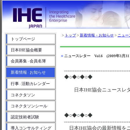
>
トップ
>
新着情報・お知らせ
>
ニュー
トップページ
日本IHE協会概要
■
ニュースレター Vol.6 (2009年3月31
会員募集
会員名簿
・
-------------------------------------
新着情報
お知らせ
・
◆○◆○◆○◆
行事
活動カレンダー
・
日本IHE協会ニュースレター V
コネクタソン
コネクタソンシール
◆○◆○◆○◆
認定技術者試験
-------------------------------------
日本IHE協会の最新情報を
導入コンサルティング