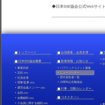
◆日本IHE協会公式Web
-------------------------------------
トップページ
会員募集・会員名簿
I
日本IHE協会概要
新着情報・お知らせ
I
事業内容
パブリックコメント募集
定款
ニュースレター
(PDF)
歴代表彰者一覧
社員名簿
20周年記念勉強会
理事/監事
(PDF)
運営会議メンバー
行事・活動カレンダー
(PDF)
会則
(PDF)
コネクタソン
会費細則
(PDF)
Ｃ会員に関する細則
(PDF)